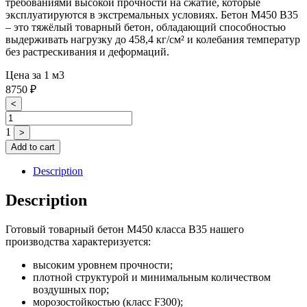
требованиями высокой прочности на сжатие, которые
эксплуатируются в экстремальных условиях. Бетон М450 В35
– это тяжёлый товарный бетон, обладающий способностью
выдерживать нагрузку до 458,4 кг/см² и колебания температур
без растрескивания и деформаций.
Цена за 1 м3
8750
₽
Quantity
<
1
>
Add to cart
Description
Description
Готовый товарный бетон М450 класса В35 нашего
производства характеризуется:
высоким уровнем прочности;
плотной структурой и минимальным количеством
воздушных пор;
морозостойкостью (класс F300);