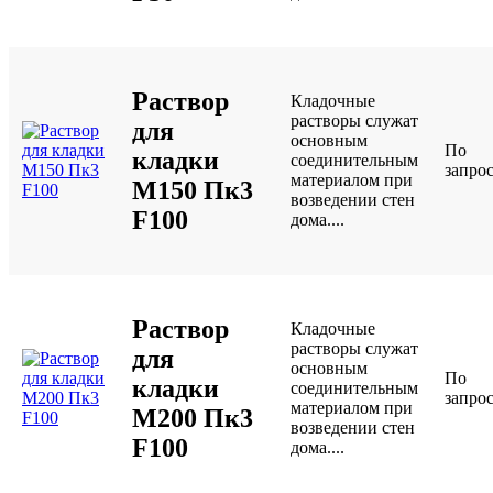
Раствор
Кладочные
растворы служат
для
основным
По
кладки
соединительным
запро
материалом при
М150 Пк3
возведении стен
F100
дома....
Раствор
Кладочные
растворы служат
для
основным
По
кладки
соединительным
запро
материалом при
М200 Пк3
возведении стен
F100
дома....