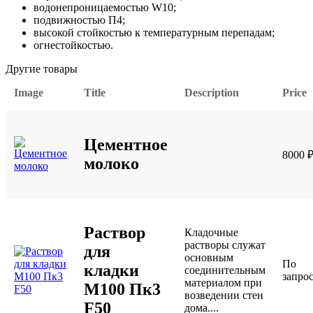
водонепроницаемостью W10;
подвижностью П4;
высокой стойкостью к температурным перепадам;
огнестойкостью.
Другие товары
Image
Title
Description
Price
Цементное
8000
молоко
Раствор
Кладочные
растворы служат
для
основным
По
кладки
соединительным
запро
материалом при
М100 Пк3
возведении стен
F50
дома....