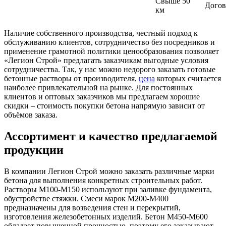
Свыше 50
Догов
км
Наличие собственного производства, честный подход к
обслуживанию клиентов, сотрудничество без посредников и
применение грамотной политики ценообразования позволяет
«Легион Строй» предлагать заказчикам выгодные условия
сотрудничества. Так, у нас можно недорого заказать готовые
бетонные растворы от производителя,
цена
которых считается
наиболее привлекательной на рынке. Для постоянных
клиентов и оптовых заказчиков мы предлагаем хорошие
скидки – стоимость покупки бетона напрямую зависит от
объёмов заказа.
Ассортимент и качество предлагаемой
продукции
В компании Легион Строй можно заказать различные марки
бетона для выполнения конкретных строительных работ.
Растворы М100-М150 используют при заливке фундамента,
обустройстве стяжки. Смеси марок М200-М400
предназначены для возведения стен и перекрытий,
изготовления железобетонных изделий. Бетон М450-М600
обладает повышенной прочностью, поэтому его заказывают